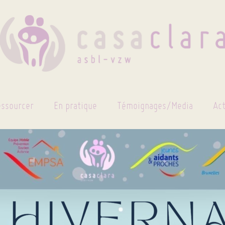
essourcer
En pratique
Témoignages/Media
Ac